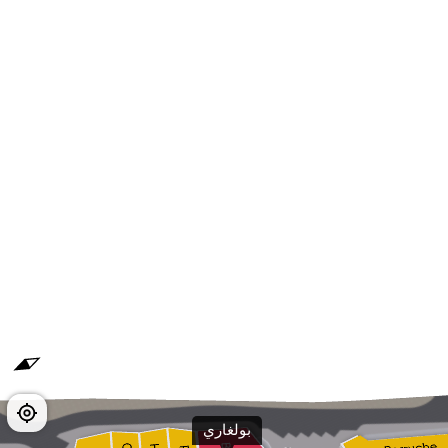
بولغاري