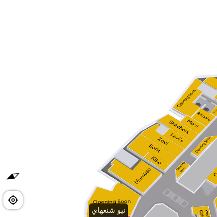
نيو شنغهاي