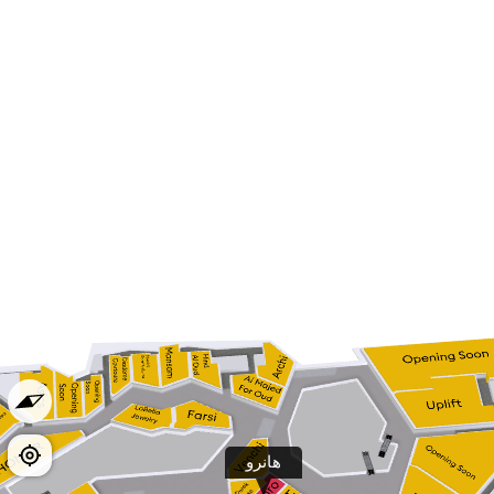
هانرو